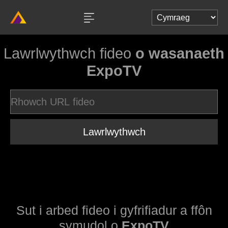
Lawrlwythwch fideo
o wasanaeth
ExpoTV
Lawrlwythwch
Sut i arbed fideo i gyfrifiadur a ffôn
symudol o
ExpoTV