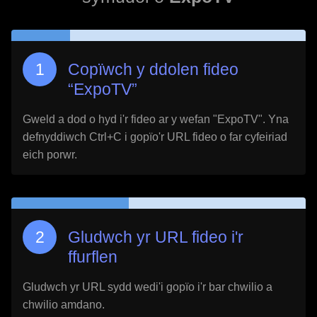
Copïwch y ddolen fideo
“
ExpoTV
”
Gweld a dod o hyd i'r fideo ar y wefan "
ExpoTV
". Yna
defnyddiwch Ctrl+C i gopïo'r URL fideo o far cyfeiriad
eich porwr.
Gludwch yr URL fideo i'r
ffurflen
Gludwch yr URL sydd wedi'i gopïo i'r bar chwilio a
chwilio amdano.