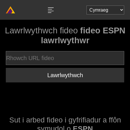
Lawrlwythwch fideo
fideo ESPN
lawrlwythwr
Lawrlwythwch
Sut i arbed fideo i gyfrifiadur a ffôn
symudol o
ESPN