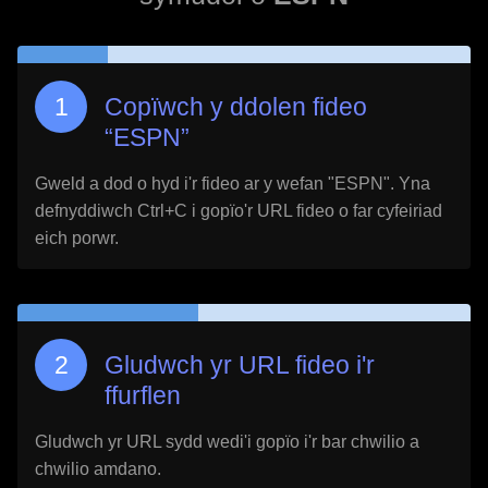
Copïwch y ddolen fideo
“
ESPN
”
Gweld a dod o hyd i'r fideo ar y wefan "
ESPN
". Yna
defnyddiwch Ctrl+C i gopïo'r URL fideo o far cyfeiriad
eich porwr.
Gludwch yr URL fideo i'r
ffurflen
Gludwch yr URL sydd wedi'i gopïo i'r bar chwilio a
chwilio amdano.