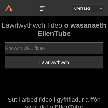
Lawrlwythwch fideo
o wasanaeth
EllenTube
Lawrlwythwch
Sut i arbed fideo i gyfrifiadur a ffôn
symudol o
EllenTube