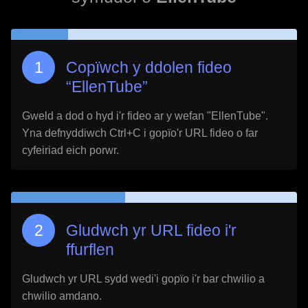
Copïwch y ddolen fideo
“
EllenTube
”
Gweld a dod o hyd i'r fideo ar y wefan "
EllenTube
".
Yna defnyddiwch Ctrl+C i gopïo'r URL fideo o far
cyfeiriad eich porwr.
Gludwch yr URL fideo i'r
ffurflen
Gludwch yr URL sydd wedi'i gopïo i'r bar chwilio a
chwilio amdano.