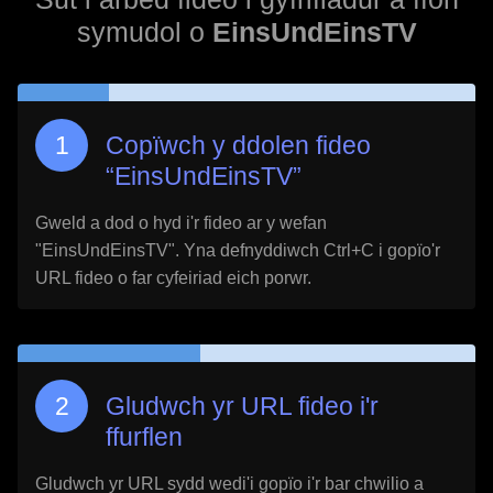
symudol o
EinsUndEinsTV
Copïwch y ddolen fideo
“
EinsUndEinsTV
”
Gweld a dod o hyd i'r fideo ar y wefan
"
EinsUndEinsTV
". Yna defnyddiwch Ctrl+C i gopïo'r
URL fideo o far cyfeiriad eich porwr.
Gludwch yr URL fideo i'r
ffurflen
Gludwch yr URL sydd wedi'i gopïo i'r bar chwilio a