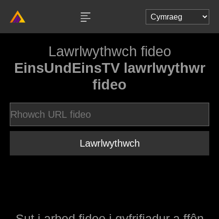
Lawrlwythwch fideo
EinsUndEinsTV lawrlwythwr
fideo
Lawrlwythwch
Sut i arbed fideo i gyfrifiadur a ffôn