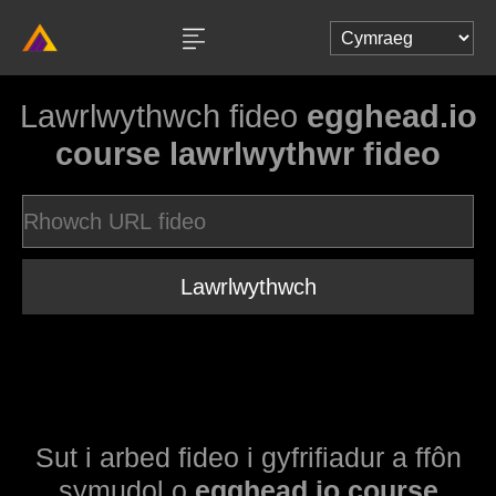
Lawrlwythwch fideo
egghead.io
course lawrlwythwr fideo
Lawrlwythwch
Sut i arbed fideo i gyfrifiadur a ffôn
symudol o
egghead.io course