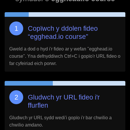
Copïwch y ddolen fideo
“
egghead.io course
”
Gweld a dod o hyd i'r fideo ar y wefan "
egghead.io
course
". Yna defnyddiwch Ctrl+C i gopïo'r URL fideo o
far cyfeiriad eich porwr.
Gludwch yr URL fideo i'r
ffurflen
Gludwch yr URL sydd wedi'i gopïo i'r bar chwilio a
chwilio amdano.