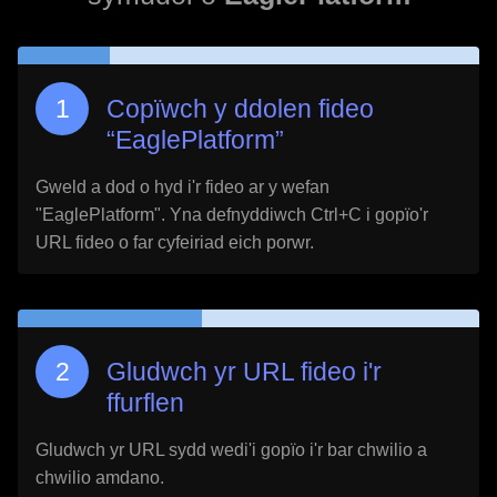
Copïwch y ddolen fideo
“
EaglePlatform
”
Gweld a dod o hyd i'r fideo ar y wefan
"
EaglePlatform
". Yna defnyddiwch Ctrl+C i gopïo'r
URL fideo o far cyfeiriad eich porwr.
Gludwch yr URL fideo i'r
ffurflen
Gludwch yr URL sydd wedi'i gopïo i'r bar chwilio a
chwilio amdano.