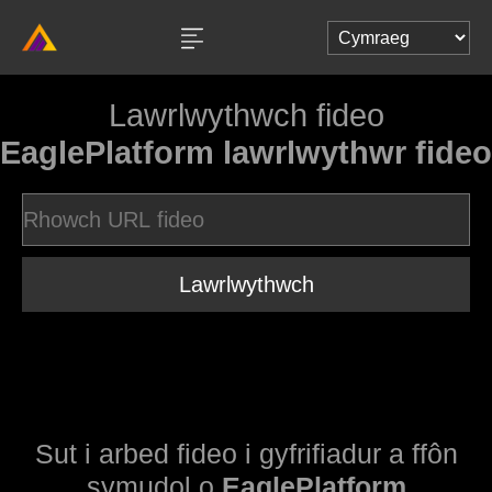
Lawrlwythwch fideo
EaglePlatform lawrlwythwr fideo
Lawrlwythwch
Sut i arbed fideo i gyfrifiadur a ffôn
symudol o
EaglePlatform