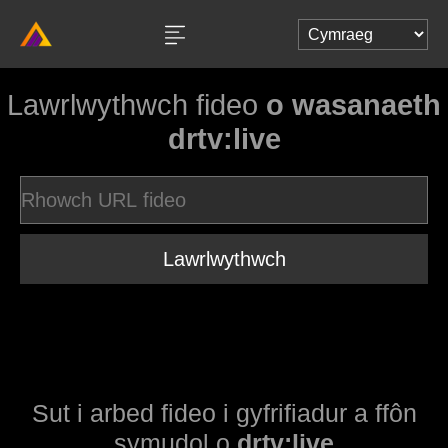
Lawrlwythwch fideo
o wasanaeth
drtv:live
Lawrlwythwch
Sut i arbed fideo i gyfrifiadur a ffôn
symudol o
drtv:live