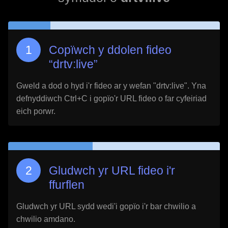
Copïwch y ddolen fideo
“
drtv:live
”
Gweld a dod o hyd i'r fideo ar y wefan "
drtv:live
". Yna
defnyddiwch Ctrl+C i gopïo'r URL fideo o far cyfeiriad
eich porwr.
Gludwch yr URL fideo i'r
ffurflen
Gludwch yr URL sydd wedi'i gopïo i'r bar chwilio a
chwilio amdano.