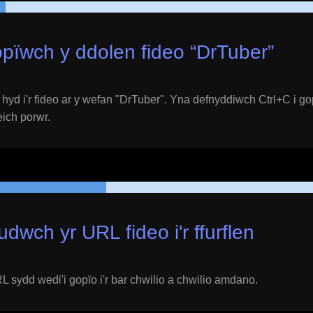
pïwch y ddolen fideo “
DrTuber
”
yd i'r fideo ar y wefan "
DrTuber
". Yna defnyddiwch Ctrl+C i go
 eich porwr.
udwch yr URL fideo i'r ffurflen
 sydd wedi'i gopïo i'r bar chwilio a chwilio amdano.