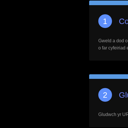
Co
Gweld a dod o h
o far cyfeiriad
Gl
Gludwch yr URL