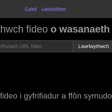
Cartref
Lawrlwythwyr
thwch fideo
o wasanaeth
Lawrlwythwch
fideo i gyfrifiadur a ffôn symud