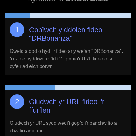
Copïwch y ddolen fideo
“
DRBonanza
”
Gweld a dod o hyd i'r fideo ar y wefan "
DRBonanza
".
Yna defnyddiwch Ctrl+C i gopïo'r URL fideo o far
cyfeiriad eich porwr.
Gludwch yr URL fideo i'r
ffurflen
Gludwch yr URL sydd wedi'i gopïo i'r bar chwilio a
chwilio amdano.