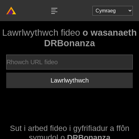
Lawrlwythwch fideo
o wasanaeth
DRBonanza
Lawrlwythwch
Sut i arbed fideo i gyfrifiadur a ffôn
symudol o
DRBonanza