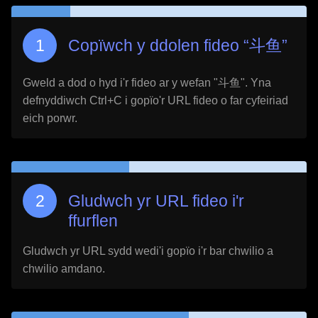
Copïwch y ddolen fideo “
斗鱼
”
Gweld a dod o hyd i'r fideo ar y wefan "
斗鱼
". Yna
defnyddiwch Ctrl+C i gopïo'r URL fideo o far cyfeiriad
eich porwr.
Gludwch yr URL fideo i'r
ffurflen
Gludwch yr URL sydd wedi'i gopïo i'r bar chwilio a
chwilio amdano.