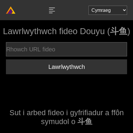
Lawrlwythwch fideo Douyu (
斗鱼
)
Lawrlwythwch
Sut i arbed fideo i gyfrifiadur a ffôn
symudol o
斗鱼