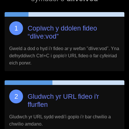
Copïwch y ddolen fideo
“
dlive:vod
”
Gweld a dod o hyd i'r fideo ar y wefan "
dlive:vod
". Yna
defnyddiwch Ctrl+C i gopïo'r URL fideo o far cyfeiriad
eich porwr.
Gludwch yr URL fideo i'r
ffurflen
Gludwch yr URL sydd wedi'i gopïo i'r bar chwilio a
chwilio amdano.