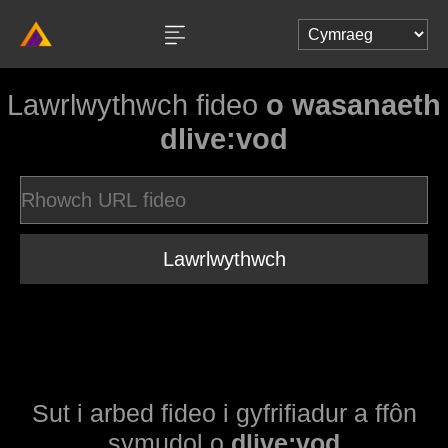
Lawrlwythwch fideo
o wasanaeth
dlive:vod
Lawrlwythwch
Sut i arbed fideo i gyfrifiadur a ffôn
symudol o
dlive:vod