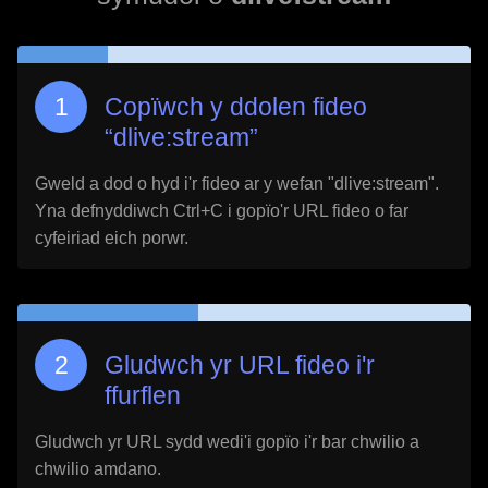
Copïwch y ddolen fideo
“
dlive:stream
”
Gweld a dod o hyd i'r fideo ar y wefan "
dlive:stream
".
Yna defnyddiwch Ctrl+C i gopïo'r URL fideo o far
cyfeiriad eich porwr.
Gludwch yr URL fideo i'r
ffurflen
Gludwch yr URL sydd wedi'i gopïo i'r bar chwilio a
chwilio amdano.