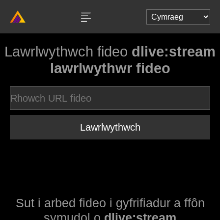
Lawrlwythwch fideo
dlive:stream
lawrlwythwr fideo
Lawrlwythwch
Sut i arbed fideo i gyfrifiadur a ffôn
symudol o
dlive:stream