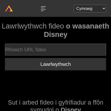
Lawrlwythwch fideo
o wasanaeth
Disney
Lawrlwythwch
Sut i arbed fideo i gyfrifiadur a ffôn
symudol o
Disney