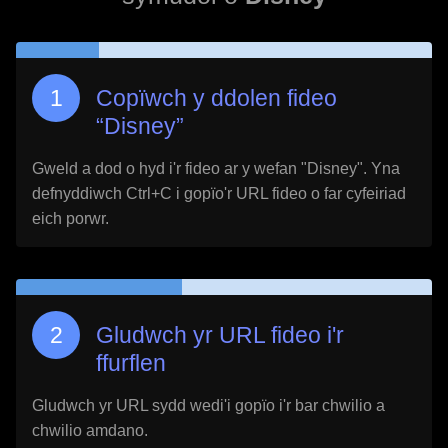
Copïwch y ddolen fideo
“
Disney
”
Gweld a dod o hyd i'r fideo ar y wefan "
Disney
". Yna
defnyddiwch Ctrl+C i gopïo'r URL fideo o far cyfeiriad
eich porwr.
Gludwch yr URL fideo i'r
ffurflen
Gludwch yr URL sydd wedi'i gopïo i'r bar chwilio a
chwilio amdano.