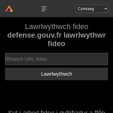
Lawrlwythwch fideo
defense.gouv.fr lawrlwythwr
fideo
Lawrlwythwch
Sut i arbed fideo i gyfrifiadur a ffôn