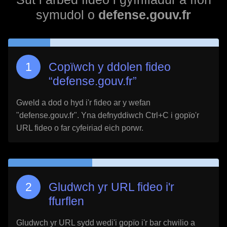
symudol o
defense.gouv.fr
Copïwch y ddolen fideo
“
defense.gouv.fr
”
Gweld a dod o hyd i'r fideo ar y wefan
"
defense.gouv.fr
". Yna defnyddiwch Ctrl+C i gopïo'r
URL fideo o far cyfeiriad eich porwr.
Gludwch yr URL fideo i'r
ffurflen
Gludwch yr URL sydd wedi'i gopïo i'r bar chwilio a