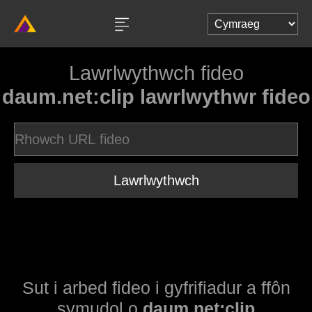
Lawrlwythwch fideo
daum.net:clip lawrlwythwr fideo
Lawrlwythwch
Sut i arbed fideo i gyfrifiadur a ffôn
symudol o
daum.net:clip