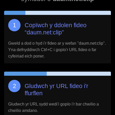
Copïwch y ddolen fideo
“
daum.net:clip
”
Gweld a dod o hyd i'r fideo ar y wefan "
daum.net:clip
".
Yna defnyddiwch Ctrl+C i gopïo'r URL fideo o far
cyfeiriad eich porwr.
Gludwch yr URL fideo i'r
ffurflen
Gludwch yr URL sydd wedi'i gopïo i'r bar chwilio a
chwilio amdano.