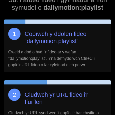
symudol o
dailymotion:playlist
Copïwch y ddolen fideo
“
dailymotion:playlist
”
Gweld a dod o hyd i'r fideo ar y wefan
"
dailymotion:playlist
". Yna defnyddiwch Ctrl+C i
gopïo'r URL fideo o far cyfeiriad eich porwr.
Gludwch yr URL fideo i'r
ffurflen
Gludwch yr URL sydd wedi'i gopïo i'r bar chwilio a