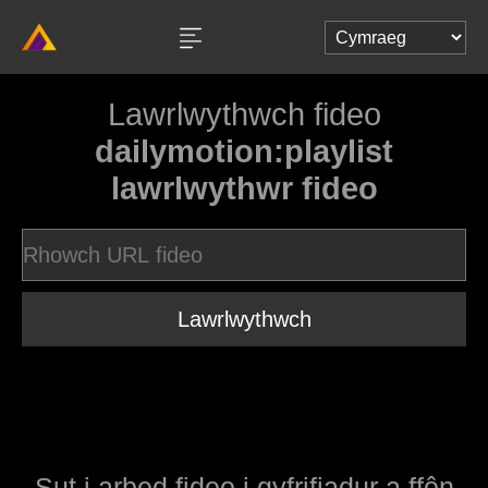
Lawrlwythwch fideo
dailymotion:playlist
lawrlwythwr fideo
Lawrlwythwch
Sut i arbed fideo i gyfrifiadur a ffôn