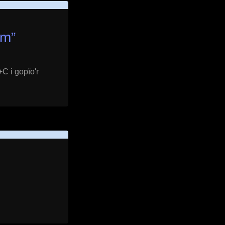
am
”
C i gopïo'r