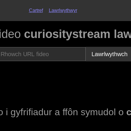
Cartref
Lawrlwythwyr
fideo
curiositystream la
Lawrlwythwch
o i gyfrifiadur a ffôn symudol o
c