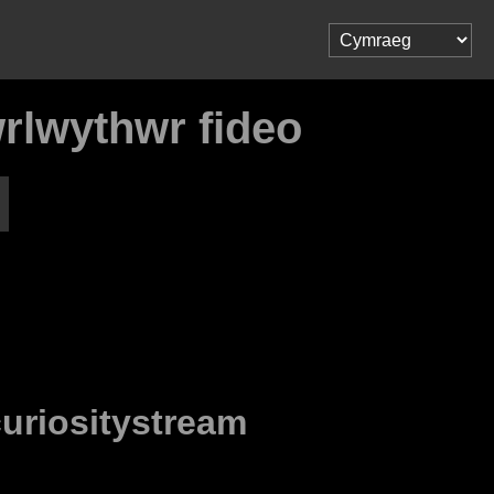
wrlwythwr fideo
uriositystream