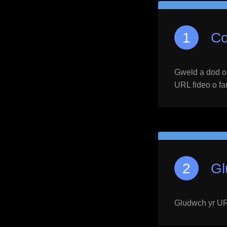
Co
Gweld a dod o h
URL fideo o far
Gl
Gludwch yr URL