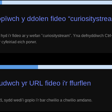
pïwch y ddolen fideo “
curiositystre
yd i'r fideo ar y wefan "
curiositystream
". Yna defnyddiwch Ctrl+
 cyfeiriad eich porwr.
udwch yr URL fideo i'r ffurflen
 sydd wedi'i gopïo i'r bar chwilio a chwilio amdano.