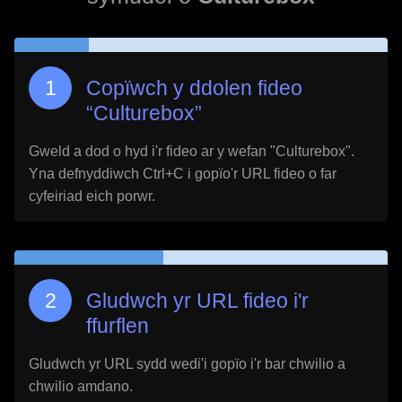
Copïwch y ddolen fideo
“
Culturebox
”
Gweld a dod o hyd i'r fideo ar y wefan "
Culturebox
".
Yna defnyddiwch Ctrl+C i gopïo'r URL fideo o far
cyfeiriad eich porwr.
Gludwch yr URL fideo i'r
ffurflen
Gludwch yr URL sydd wedi'i gopïo i'r bar chwilio a
chwilio amdano.