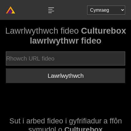
Lawrlwythwch fideo
Culturebox
lawrlwythwr fideo
Lawrlwythwch
Sut i arbed fideo i gyfrifiadur a ffôn
symudol o
Culturebox