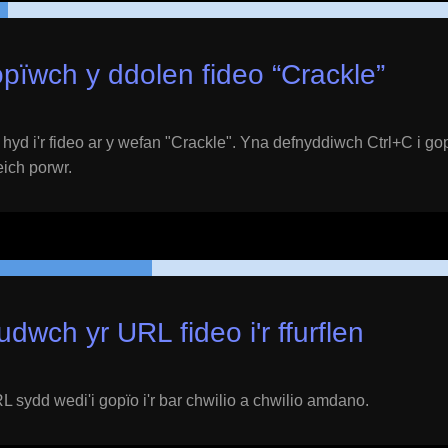
pïwch y ddolen fideo “
Crackle
”
yd i'r fideo ar y wefan "
Crackle
". Yna defnyddiwch Ctrl+C i gop
 eich porwr.
udwch yr URL fideo i'r ffurflen
 sydd wedi'i gopïo i'r bar chwilio a chwilio amdano.