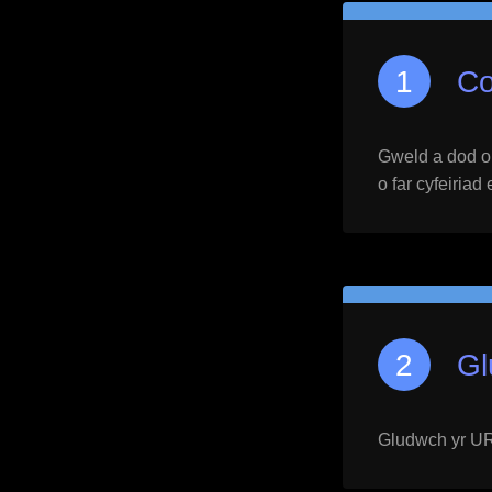
Co
Gweld a dod o h
o far cyfeiriad
Gl
Gludwch yr URL