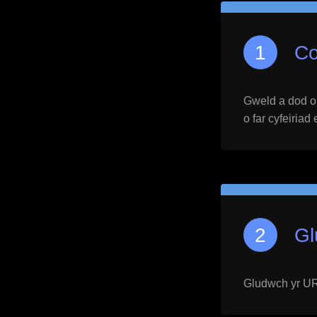
Co
Gweld a dod o h
o far cyfeiriad
Gl
Gludwch yr URL