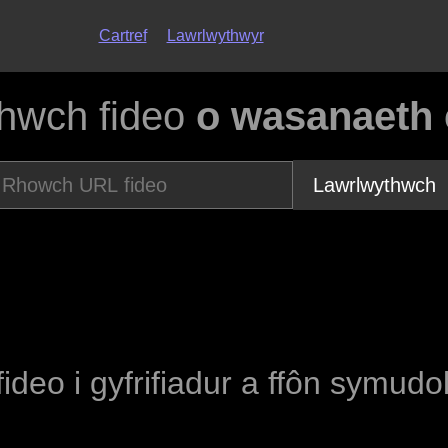
Cartref
Lawrlwythwyr
hwch fideo
o wasanaeth
Lawrlwythwch
fideo i gyfrifiadur a ffôn symudo