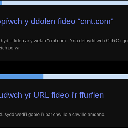
pïwch y ddolen fideo “
cmt.com
”
yd i'r fideo ar y wefan "
cmt.com
". Yna defnyddiwch Ctrl+C i go
 eich porwr.
udwch yr URL fideo i'r ffurflen
 sydd wedi'i gopïo i'r bar chwilio a chwilio amdano.