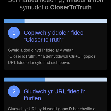
symudol o
CloserToTruth
Copïwch y ddolen fideo
“
CloserToTruth
”
Gweld a dod o hyd i'r fideo ar y wefan
"
CloserToTruth
". Yna defnyddiwch Ctrl+C i gopïo'r
URL fideo o far cyfeiriad eich porwr.
Gludwch yr URL fideo i'r
ffurflen
Gludwch yr URL sydd wedi'i gopïo i'r bar chwilio a