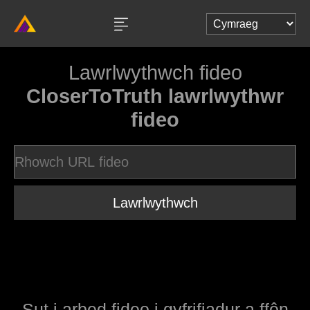
Lawrlwythwch fideo
CloserToTruth lawrlwythwr
fideo
Lawrlwythwch
Sut i arbed fideo i gyfrifiadur a ffôn