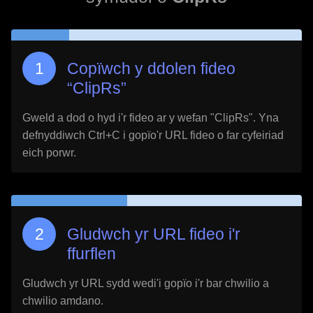
Copïwch y ddolen fideo
“
ClipRs
”
Gweld a dod o hyd i'r fideo ar y wefan "
ClipRs
". Yna
defnyddiwch Ctrl+C i gopïo'r URL fideo o far cyfeiriad
eich porwr.
Gludwch yr URL fideo i'r
ffurflen
Gludwch yr URL sydd wedi'i gopïo i'r bar chwilio a
chwilio amdano.