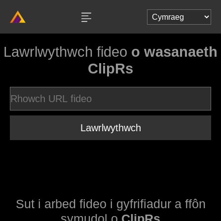
Lawrlwythwch fideo
o wasanaeth
ClipRs
Lawrlwythwch
Sut i arbed fideo i gyfrifiadur a ffôn
symudol o
ClipRs