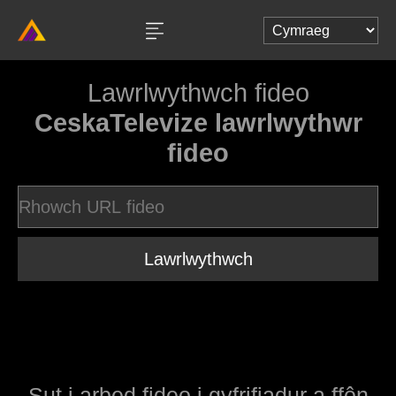
Lawrlwythwch fideo
CeskaTelevize lawrlwythwr
fideo
Lawrlwythwch
Sut i arbed fideo i gyfrifiadur a ffôn