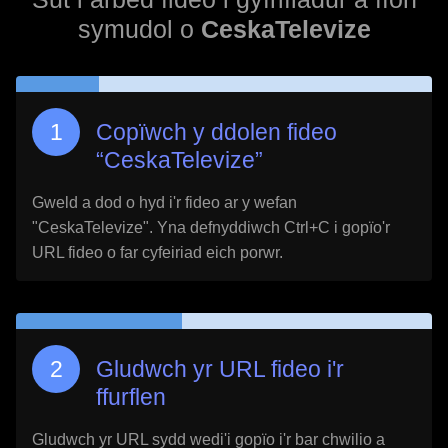
symudol o
CeskaTelevize
Copïwch y ddolen fideo
“
CeskaTelevize
”
Gweld a dod o hyd i'r fideo ar y wefan
"
CeskaTelevize
". Yna defnyddiwch Ctrl+C i gopïo'r
URL fideo o far cyfeiriad eich porwr.
Gludwch yr URL fideo i'r
ffurflen
Gludwch yr URL sydd wedi'i gopïo i'r bar chwilio a