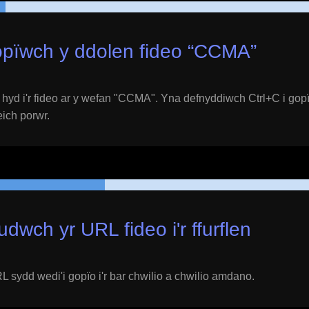
pïwch y ddolen fideo “
CCMA
”
yd i'r fideo ar y wefan "
CCMA
". Yna defnyddiwch Ctrl+C i gopï
 eich porwr.
udwch yr URL fideo i'r ffurflen
 sydd wedi'i gopïo i'r bar chwilio a chwilio amdano.