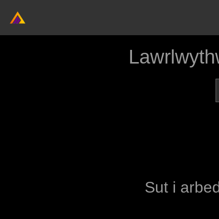
Lawrlwyth
Sut i arbed