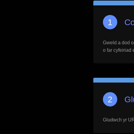
Co
Gweld a dod o h
o far cyfeiriad
Gl
Gludwch yr URL