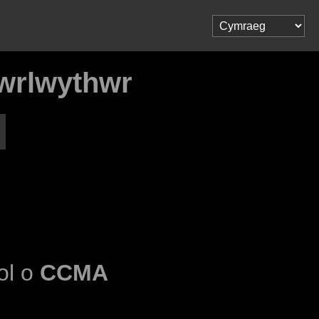
wrlwythwr
dol o
CCMA