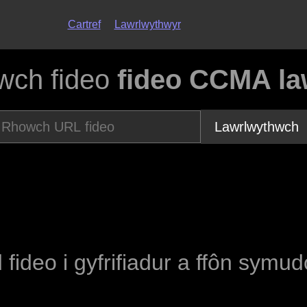
Cartref
Lawrlwythwyr
wch fideo
fideo CCMA la
Lawrlwythwch
 fideo i gyfrifiadur a ffôn symu