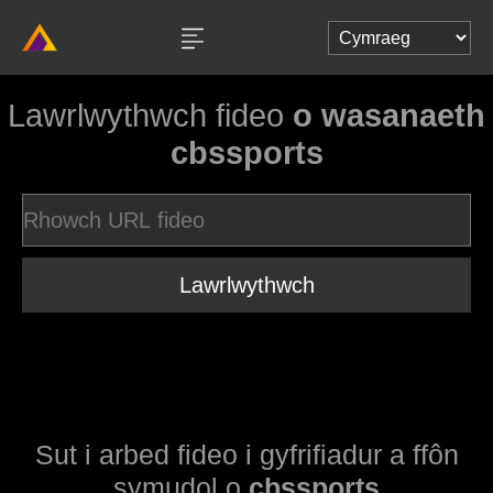
Lawrlwythwch fideo
o wasanaeth
cbssports
Lawrlwythwch
Sut i arbed fideo i gyfrifiadur a ffôn
symudol o
cbssports