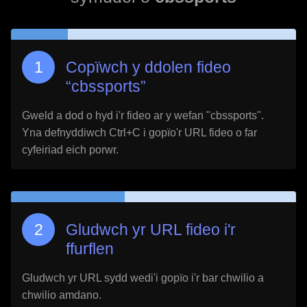
Copïwch y ddolen fideo
“
cbssports
”
Gweld a dod o hyd i'r fideo ar y wefan "
cbssports
".
Yna defnyddiwch Ctrl+C i gopïo'r URL fideo o far
cyfeiriad eich porwr.
Gludwch yr URL fideo i'r
ffurflen
Gludwch yr URL sydd wedi'i gopïo i'r bar chwilio a
chwilio amdano.