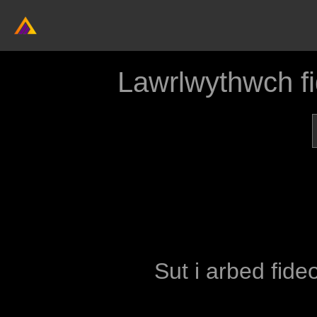
Lawrlwythwch f
Sut i arbed fide