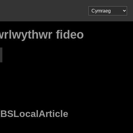
wrlwythwr fideo
BSLocalArticle