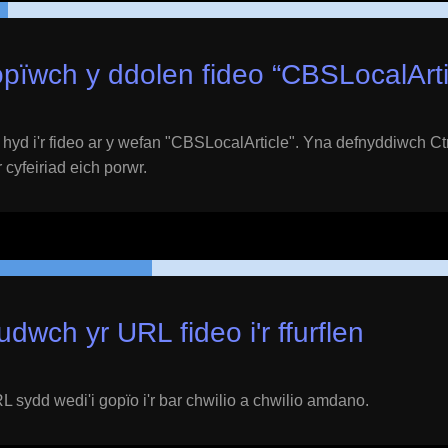
pïwch y ddolen fideo “
CBSLocalArti
yd i'r fideo ar y wefan "
CBSLocalArticle
". Yna defnyddiwch Ctr
 cyfeiriad eich porwr.
udwch yr URL fideo i'r ffurflen
 sydd wedi'i gopïo i'r bar chwilio a chwilio amdano.