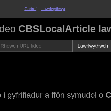
Cartref
Lawrlwythwyr
ideo
CBSLocalArticle la
Lawrlwythwch
o i gyfrifiadur a ffôn symudol o
C