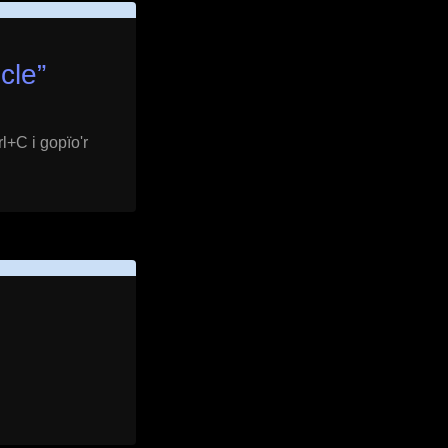
cle
”
l+C i gopïo'r