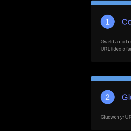
Co
Gweld a dod o h
URL fideo o far
Gl
Gludwch yr URL