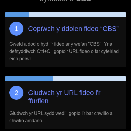
Copïwch y ddolen fideo “
CBS
”
Gweld a dod o hyd i'r fideo ar y wefan "
CBS
". Yna
defnyddiwch Ctrl+C i gopïo'r URL fideo o far cyfeiriad
eich porwr.
Gludwch yr URL fideo i'r
ffurflen
Gludwch yr URL sydd wedi'i gopïo i'r bar chwilio a
chwilio amdano.