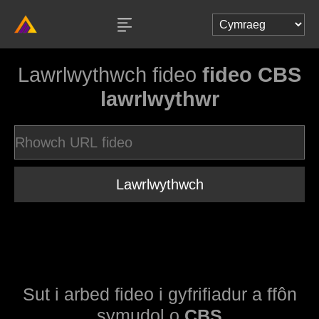
Lawrlwythwch fideo
fideo CBS
lawrlwythwr
Lawrlwythwch
Sut i arbed fideo i gyfrifiadur a ffôn
symudol o
CBS