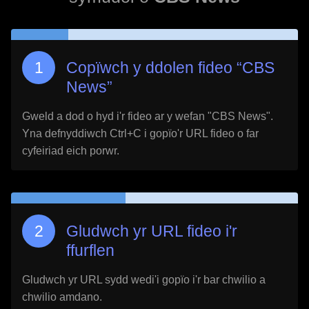
Copïwch y ddolen fideo “
CBS
News
”
Gweld a dod o hyd i'r fideo ar y wefan "
CBS News
".
Yna defnyddiwch Ctrl+C i gopïo'r URL fideo o far
cyfeiriad eich porwr.
Gludwch yr URL fideo i'r
ffurflen
Gludwch yr URL sydd wedi'i gopïo i'r bar chwilio a
chwilio amdano.