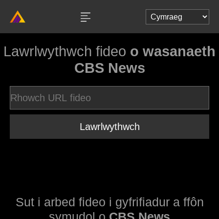
Lawrlwythwch fideo
o wasanaeth
CBS News
Lawrlwythwch
Sut i arbed fideo i gyfrifiadur a ffôn
symudol o
CBS News