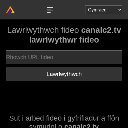
Lawrlwythwch fideo
canalc2.tv
lawrlwythwr fideo
Lawrlwythwch
Sut i arbed fideo i gyfrifiadur a ffôn
symudol o
canalc2.tv