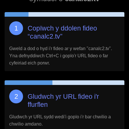
Copïwch y ddolen fideo
“
canalc2.tv
”
Gweld a dod o hyd i'r fideo ar y wefan "
canalc2.tv
".
Yna defnyddiwch Ctrl+C i gopïo'r URL fideo o far
cyfeiriad eich porwr.
Gludwch yr URL fideo i'r
ffurflen
Gludwch yr URL sydd wedi'i gopïo i'r bar chwilio a
chwilio amdano.