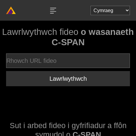
Lawrlwythwch fideo
o wasanaeth
C-SPAN
Lawrlwythwch
Sut i arbed fideo i gyfrifiadur a ffôn
symudol o
C-SPAN