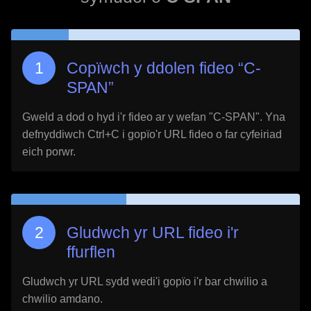
Copïwch y ddolen fideo “
C-
SPAN
”
Gweld a dod o hyd i'r fideo ar y wefan "
C-SPAN
". Yna
defnyddiwch Ctrl+C i gopïo'r URL fideo o far cyfeiriad
eich porwr.
Gludwch yr URL fideo i'r
ffurflen
Gludwch yr URL sydd wedi'i gopïo i'r bar chwilio a
chwilio amdano.