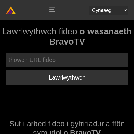
Lawrlwythwch fideo
o wasanaeth
BravoTV
Lawrlwythwch
Sut i arbed fideo i gyfrifiadur a ffôn
symudol o
BravoTV