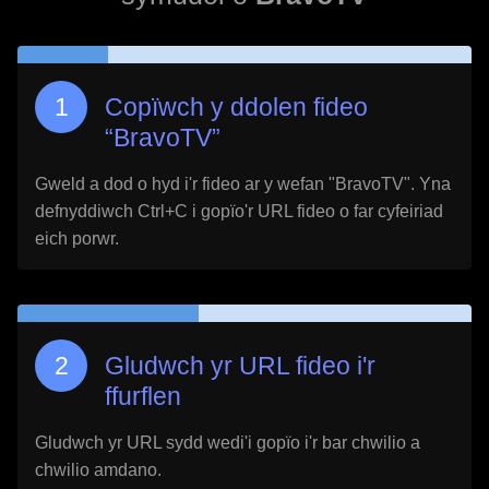
Copïwch y ddolen fideo
“
BravoTV
”
Gweld a dod o hyd i'r fideo ar y wefan "
BravoTV
". Yna
defnyddiwch Ctrl+C i gopïo'r URL fideo o far cyfeiriad
eich porwr.
Gludwch yr URL fideo i'r
ffurflen
Gludwch yr URL sydd wedi'i gopïo i'r bar chwilio a
chwilio amdano.