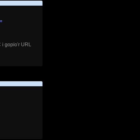
”
 i gopïo'r URL