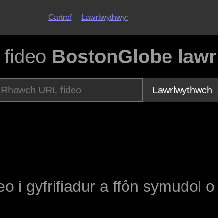
Cartref
Lawrlwythwyr
 fideo
BostonGlobe lawr
Lawrlwythwch
eo i gyfrifiadur a ffôn symudol 