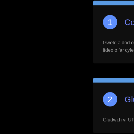
Co
Gweld a dod o h
fideo o far cyf
Gl
Gludwch yr URL