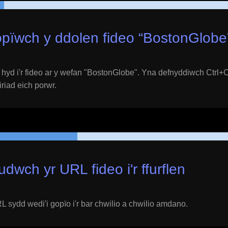
pïwch y ddolen fideo “
BostonGlobe
yd i'r fideo ar y wefan "
BostonGlobe
". Yna defnyddiwch Ctrl+C
eiriad eich porwr.
udwch yr URL fideo i'r ffurflen
 sydd wedi'i gopïo i'r bar chwilio a chwilio amdano.