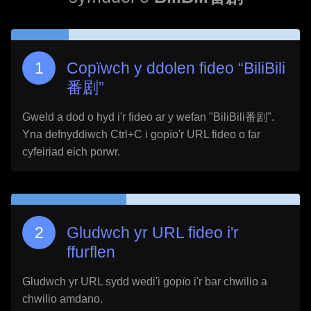
Copïwch y ddolen fideo “
BiliBili
番剧
”
Gweld a dod o hyd i'r fideo ar y wefan "
BiliBili番剧
".
Yna defnyddiwch Ctrl+C i gopïo'r URL fideo o far
cyfeiriad eich porwr.
Gludwch yr URL fideo i'r
ffurflen
Gludwch yr URL sydd wedi'i gopïo i'r bar chwilio a
chwilio amdano.