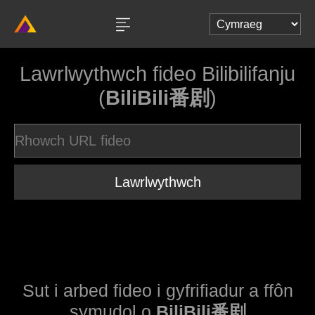
Lawrlwythwch fideo Bilibilifanju
(
BiliBili番剧
)
Lawrlwythwch
Sut i arbed fideo i gyfrifiadur a ffôn
symudol o
BiliBili番剧