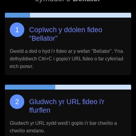
Copïwch y ddolen fideo
“
Bellator
”
Gweld a dod o hyd i'r fideo ar y wefan "
Bellator
". Yna
defnyddiwch Ctrl+C i gopïo'r URL fideo o far cyfeiriad
eich porwr.
Gludwch yr URL fideo i'r
ffurflen
Gludwch yr URL sydd wedi'i gopïo i'r bar chwilio a
chwilio amdano.