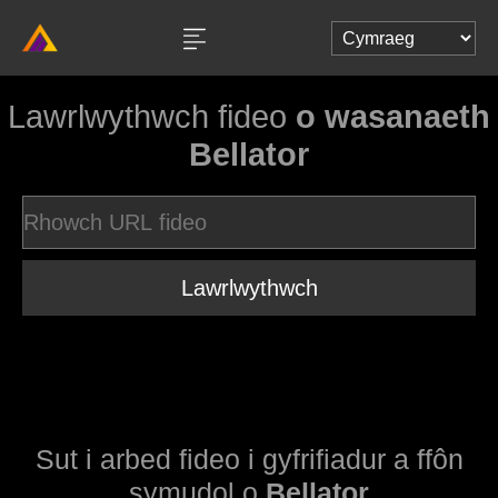
Lawrlwythwch fideo
o wasanaeth
Bellator
Lawrlwythwch
Sut i arbed fideo i gyfrifiadur a ffôn
symudol o
Bellator