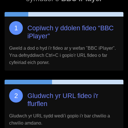
Copïwch y ddolen fideo “
BBC
iPlayer
”
Gweld a dod o hyd i'r fideo ar y wefan "
BBC iPlayer
".
Yna defnyddiwch Ctrl+C i gopïo'r URL fideo o far
cyfeiriad eich porwr.
Gludwch yr URL fideo i'r
ffurflen
Gludwch yr URL sydd wedi'i gopïo i'r bar chwilio a
chwilio amdano.