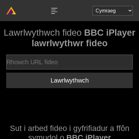
Lawrlwythwch fideo
BBC iPlayer
lawrlwythwr fideo
Lawrlwythwch
Sut i arbed fideo i gyfrifiadur a ffôn
symudol o
BBC iPlayer