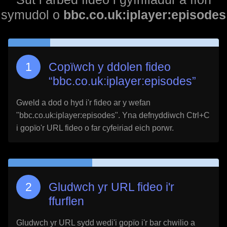
symudol o
bbc.co.uk:iplayer:episodes
Copïwch y ddolen fideo
“
bbc.co.uk:iplayer:episodes
”
Gweld a dod o hyd i'r fideo ar y wefan
"
bbc.co.uk:iplayer:episodes
". Yna defnyddiwch Ctrl+C
i gopïo'r URL fideo o far cyfeiriad eich porwr.
Gludwch yr URL fideo i'r
ffurflen
Gludwch yr URL sydd wedi'i gopïo i'r bar chwilio a