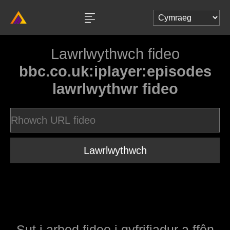
Lawrlwythwch fideo
bbc.co.uk:iplayer:episodes
lawrlwythwr fideo
Lawrlwythwch
Sut i arbed fideo i gyfrifiadur a ffôn