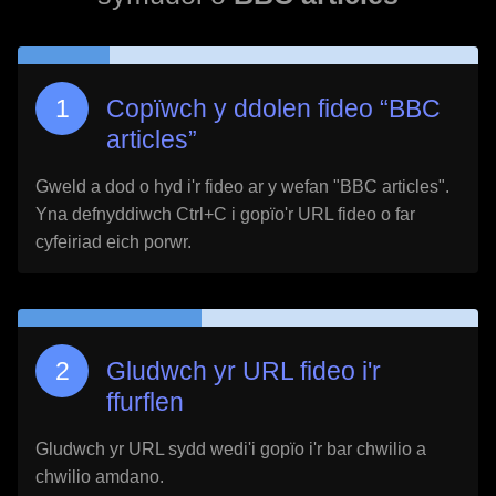
Copïwch y ddolen fideo “
BBC
articles
”
Gweld a dod o hyd i'r fideo ar y wefan "
BBC articles
".
Yna defnyddiwch Ctrl+C i gopïo'r URL fideo o far
cyfeiriad eich porwr.
Gludwch yr URL fideo i'r
ffurflen
Gludwch yr URL sydd wedi'i gopïo i'r bar chwilio a
chwilio amdano.