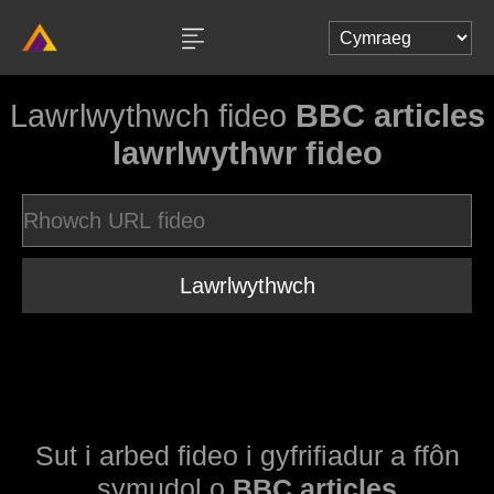
Lawrlwythwch fideo
BBC articles
lawrlwythwr fideo
Lawrlwythwch
Sut i arbed fideo i gyfrifiadur a ffôn
symudol o
BBC articles