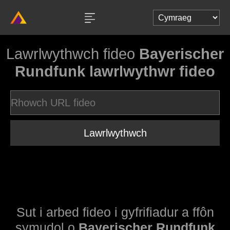
Lawrlwythwch fideo
Bayerischer
Rundfunk lawrlwythwr fideo
Lawrlwythwch
Sut i arbed fideo i gyfrifiadur a ffôn
symudol o
Bayerischer Rundfunk