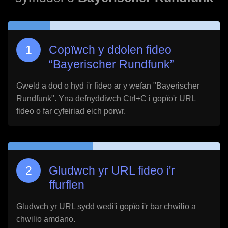
Copïwch y ddolen fideo
“
Bayerischer Rundfunk
”
Gweld a dod o hyd i'r fideo ar y wefan "
Bayerischer
Rundfunk
". Yna defnyddiwch Ctrl+C i gopïo'r URL
fideo o far cyfeiriad eich porwr.
Gludwch yr URL fideo i'r
ffurflen
Gludwch yr URL sydd wedi'i gopïo i'r bar chwilio a
chwilio amdano.