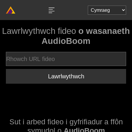
Lawrlwythwch fideo
o wasanaeth
AudioBoom
Lawrlwythwch
Sut i arbed fideo i gyfrifiadur a ffôn
symudol o
AudioBoom