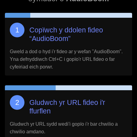
Copïwch y ddolen fideo
“
AudioBoom
”
Gweld a dod o hyd i'r fideo ar y wefan "
AudioBoom
".
Yna defnyddiwch Ctrl+C i gopïo'r URL fideo o far
cyfeiriad eich porwr.
Gludwch yr URL fideo i'r
ffurflen
Gludwch yr URL sydd wedi'i gopïo i'r bar chwilio a
chwilio amdano.