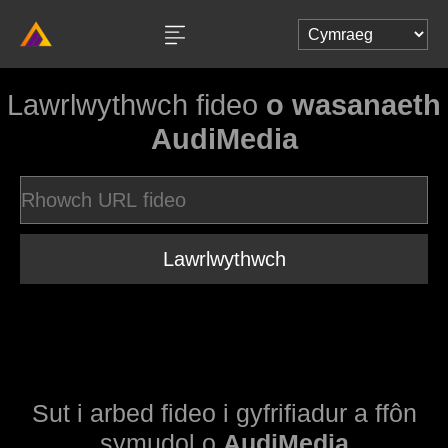
Lawrlwythwch fideo
o wasanaeth
AudiMedia
Lawrlwythwch
Sut i arbed fideo i gyfrifiadur a ffôn
symudol o
AudiMedia