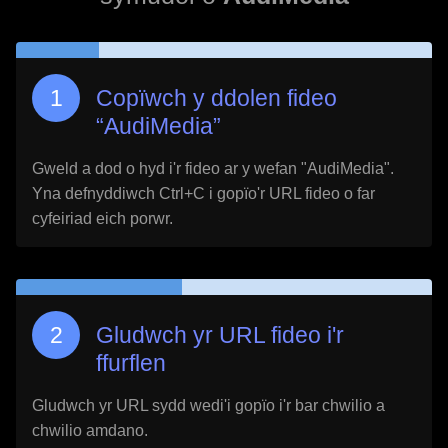
Copïwch y ddolen fideo
“
AudiMedia
”
Gweld a dod o hyd i'r fideo ar y wefan "
AudiMedia
".
Yna defnyddiwch Ctrl+C i gopïo'r URL fideo o far
cyfeiriad eich porwr.
Gludwch yr URL fideo i'r
ffurflen
Gludwch yr URL sydd wedi'i gopïo i'r bar chwilio a
chwilio amdano.