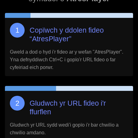
Copïwch y ddolen fideo
“
AtresPlayer
”
Gweld a dod o hyd i'r fideo ar y wefan "
AtresPlayer
".
Yna defnyddiwch Ctrl+C i gopïo'r URL fideo o far
cyfeiriad eich porwr.
Gludwch yr URL fideo i'r
ffurflen
Gludwch yr URL sydd wedi'i gopïo i'r bar chwilio a
chwilio amdano.