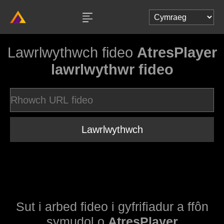
Lawrlwythwch fideo
AtresPlayer
lawrlwythwr fideo
Lawrlwythwch
Sut i arbed fideo i gyfrifiadur a ffôn
symudol o
AtresPlayer