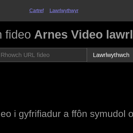
Cartref
Lawrlwythwyr
 fideo
Arnes Video lawr
Lawrlwythwch
deo i gyfrifiadur a ffôn symudol 