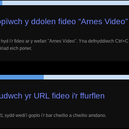
pïwch y ddolen fideo “
Arnes Video
”
yd i'r fideo ar y wefan "
Arnes Video
". Yna defnyddiwch Ctrl+C 
eiriad eich porwr.
udwch yr URL fideo i'r ffurflen
 sydd wedi'i gopïo i'r bar chwilio a chwilio amdano.