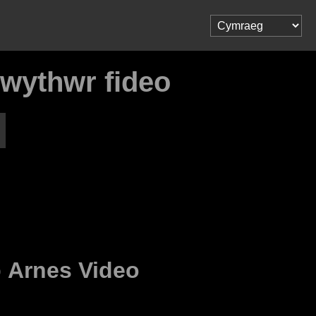
lwythwr fideo
o
Arnes Video