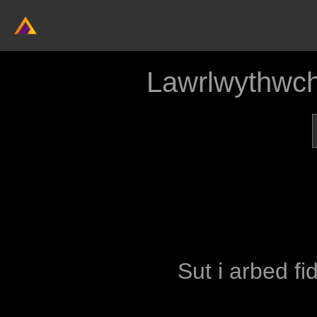
Lawrlwythwch
Sut i arbed fi