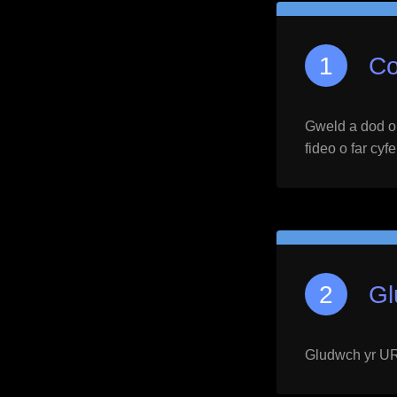
Co
Gweld a dod o h
fideo o far cyf
Gl
Gludwch yr URL