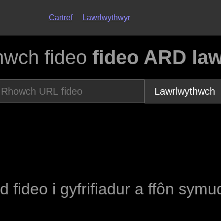
Cartref
Lawrlwythwyr
hwch fideo
fideo ARD la
Lawrlwythwch
d fideo i gyfrifiadur a ffôn sym