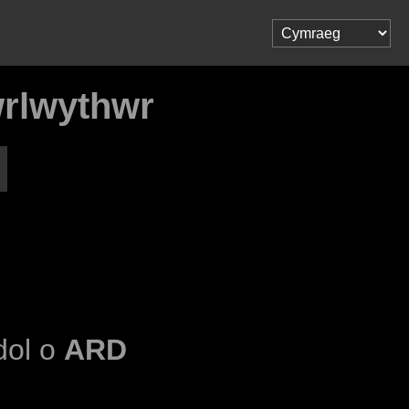
wrlwythwr
udol o
ARD