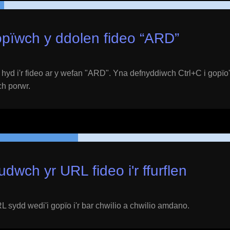
pïwch y ddolen fideo “
ARD
”
yd i'r fideo ar y wefan "
ARD
". Yna defnyddiwch Ctrl+C i gopïo
ich porwr.
udwch yr URL fideo i'r ffurflen
 sydd wedi'i gopïo i'r bar chwilio a chwilio amdano.