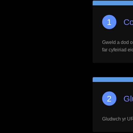
Co
Gweld a dod o h
far cyfeiriad e
Gl
Gludwch yr URL