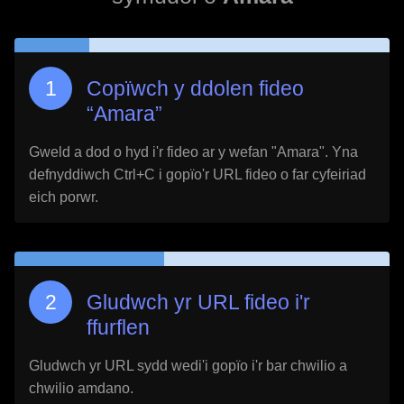
Copïwch y ddolen fideo
“
Amara
”
Gweld a dod o hyd i'r fideo ar y wefan "
Amara
". Yna
defnyddiwch Ctrl+C i gopïo'r URL fideo o far cyfeiriad
eich porwr.
Gludwch yr URL fideo i'r
ffurflen
Gludwch yr URL sydd wedi'i gopïo i'r bar chwilio a
chwilio amdano.