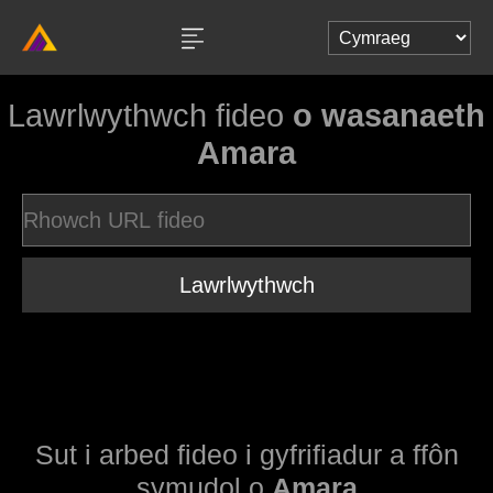
Lawrlwythwch fideo
o wasanaeth
Amara
Lawrlwythwch
Sut i arbed fideo i gyfrifiadur a ffôn
symudol o
Amara