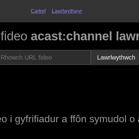
Cartref
Lawrlwythwyr
fideo
acast:channel law
Lawrlwythwch
eo i gyfrifiadur a ffôn symudol o