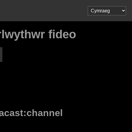
rlwythwr fideo
acast:channel