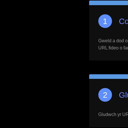
Co
Gweld a dod o h
URL fideo o far
Gl
Gludwch yr URL