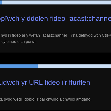
pïwch y ddolen fideo “
acast:channe
yd i'r fideo ar y wefan "
acast:channel
". Yna defnyddiwch Ctrl+C
 cyfeiriad eich porwr.
udwch yr URL fideo i'r ffurflen
 sydd wedi'i gopïo i'r bar chwilio a chwilio amdano.