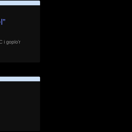
l
”
 i gopïo'r