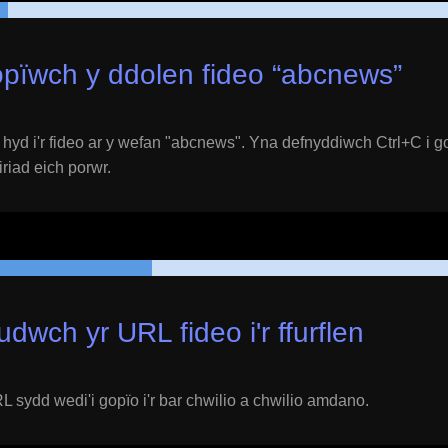
pïwch y ddolen fideo “
abcnews
”
yd i'r fideo ar y wefan "
abcnews
". Yna defnyddiwch Ctrl+C i g
eiriad eich porwr.
udwch yr URL fideo i'r ffurflen
 sydd wedi'i gopïo i'r bar chwilio a chwilio amdano.