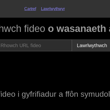
Cartref
Lawrlwythwyr
hwch fideo
o wasanaeth
Lawrlwythwch
fideo i gyfrifiadur a ffôn symudo