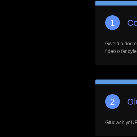
Co
Gweld a dod o h
fideo o far cyf
Gl
Gludwch yr URL