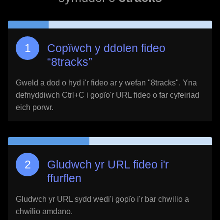
Copïwch y ddolen fideo
“
8tracks
”
Gweld a dod o hyd i'r fideo ar y wefan "
8tracks
". Yna
defnyddiwch Ctrl+C i gopïo'r URL fideo o far cyfeiriad
eich porwr.
Gludwch yr URL fideo i'r
ffurflen
Gludwch yr URL sydd wedi'i gopïo i'r bar chwilio a
chwilio amdano.