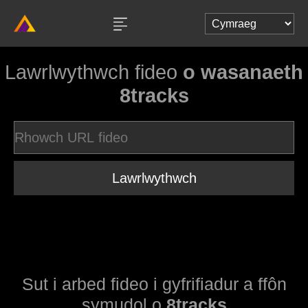
Lawrlwythwch fideo
o wasanaeth
8tracks
Lawrlwythwch
Sut i arbed fideo i gyfrifiadur a ffôn
symudol o
8tracks