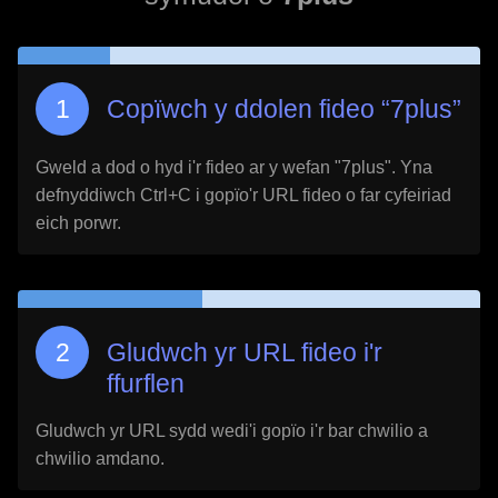
Copïwch y ddolen fideo “
7plus
”
Gweld a dod o hyd i'r fideo ar y wefan "
7plus
". Yna
defnyddiwch Ctrl+C i gopïo'r URL fideo o far cyfeiriad
eich porwr.
Gludwch yr URL fideo i'r
ffurflen
Gludwch yr URL sydd wedi'i gopïo i'r bar chwilio a
chwilio amdano.