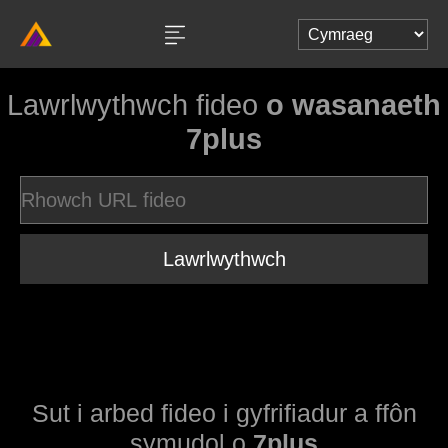
Lawrlwythwch fideo
o wasanaeth
7plus
Lawrlwythwch
Sut i arbed fideo i gyfrifiadur a ffôn
symudol o
7plus