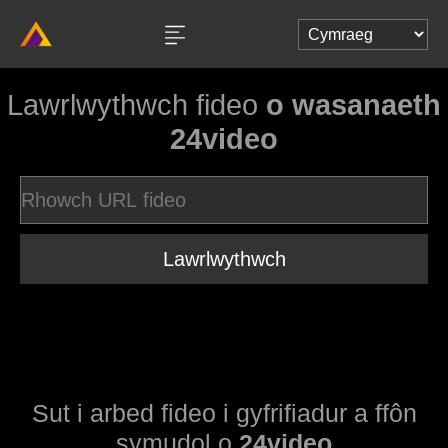
Lawrlwythwch fideo
o wasanaeth
24video
Lawrlwythwch
Sut i arbed fideo i gyfrifiadur a ffôn
symudol o
24video