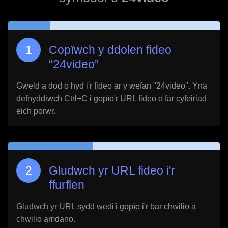
Copïwch y ddolen fideo
“
24video
”
Gweld a dod o hyd i'r fideo ar y wefan "
24video
". Yna
defnyddiwch Ctrl+C i gopïo'r URL fideo o far cyfeiriad
eich porwr.
Gludwch yr URL fideo i'r
ffurflen
Gludwch yr URL sydd wedi'i gopïo i'r bar chwilio a
chwilio amdano.