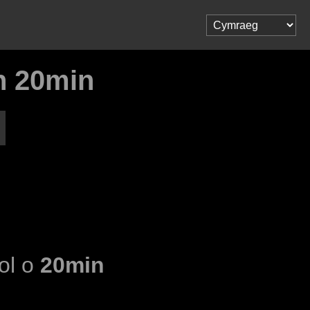
h 20min
dol o
20min