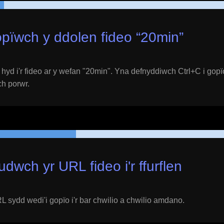
pïwch y ddolen fideo “
20min
”
yd i'r fideo ar y wefan "
20min
". Yna defnyddiwch Ctrl+C i gopï
ich porwr.
udwch yr URL fideo i'r ffurflen
 sydd wedi'i gopïo i'r bar chwilio a chwilio amdano.