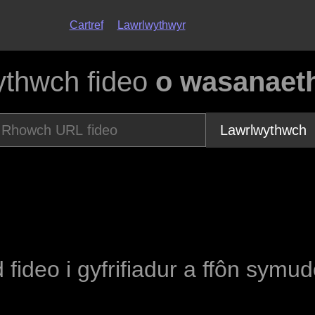
Cartref
Lawrlwythwyr
ythwch fideo
o wasanaet
Lawrlwythwch
 fideo i gyfrifiadur a ffôn symu