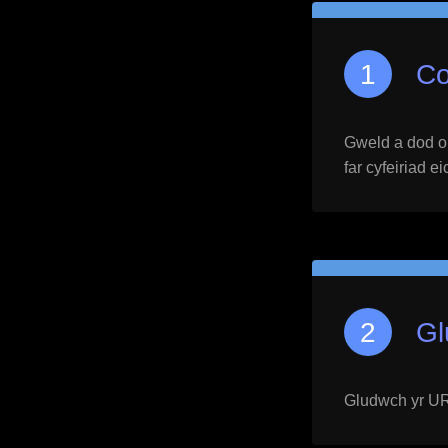
Co
Gweld a dod o h
far cyfeiriad e
Gl
Gludwch yr URL